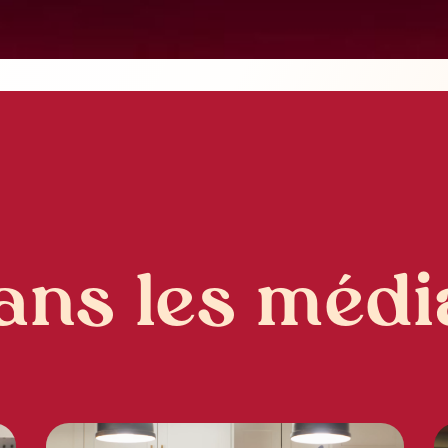
ans les médi